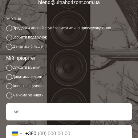
hiend@ultrahorizont.com.ua
Я хочу:
Придбати якісний звук / записатись на прослуховування
Зробити подарунок
Дізнатись більше
Мій пріорітет
Слухати музику
Дивитись фільми
Фонове озвучення
А в чому різниця?
+380