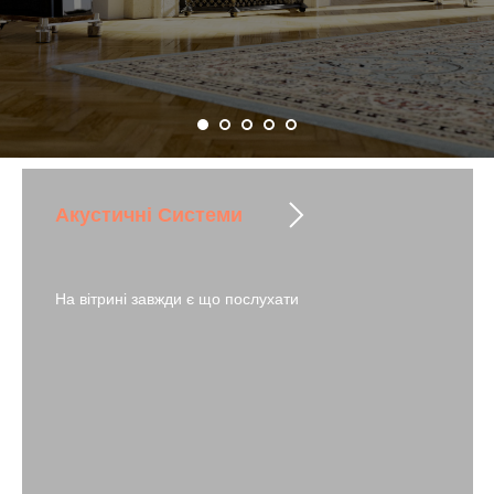
Акустичні Системи
McIntosh
На вітрині завжди є що послухати
Легендарний американський бренд. Можна
почути.
Побачити більше